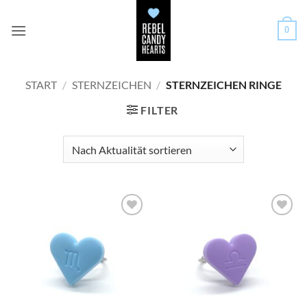
Zum
Inhalt
0
springen
START
/
STERNZEICHEN
/
STERNZEICHEN RINGE
FILTER
Add to
Add to
wishlist
wishlist