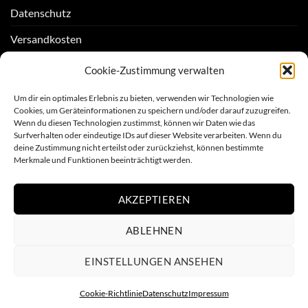
Datenschutz
Versandkosten
Zahlungsarten
Cookie-Zustimmung verwalten
Cookie-Richtlinie (EU)
Um dir ein optimales Erlebnis zu bieten, verwenden wir Technologien wie
Cookies, um Geräteinformationen zu speichern und/oder darauf zuzugreifen.
Wenn du diesen Technologien zustimmst, können wir Daten wie das
ZAHLUNGSARTEN
Surfverhalten oder eindeutige IDs auf dieser Website verarbeiten. Wenn du
deine Zustimmung nicht erteilst oder zurückziehst, können bestimmte
Merkmale und Funktionen beeinträchtigt werden.
Visa
PayPal
Stripe
MasterCard
AKZEPTIEREN
FOLGE UNS
ABLEHNEN
EINSTELLUNGEN ANSEHEN
Cookie-Richtlinie
Datenschutz
Impressum
Copyright 2026 ©
Rebel Candy Hearts