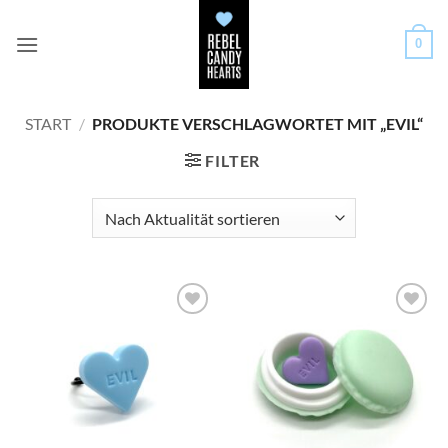
Zum
Inhalt
0
springen
START
/
PRODUKTE VERSCHLAGWORTET MIT „EVIL“
FILTER
Add to
Add to
wishlist
wishlist